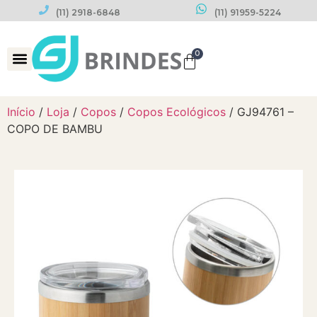
(11) 2918-6848
(11) 91959-5224
0
Datas Comemorativas
Início
/
Loja
/
Copos
/
Copos Ecológicos
/ GJ94761 –
COPO DE BAMBU