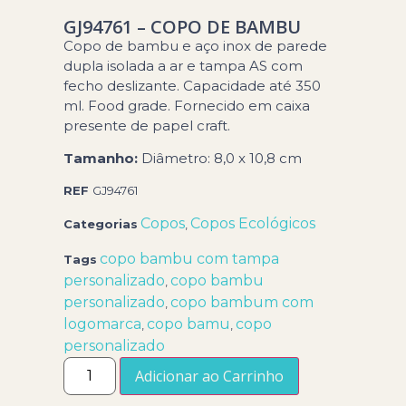
GJ94761 – COPO DE BAMBU
Copo de bambu e aço inox de parede
dupla isolada a ar e tampa AS com
fecho deslizante. Capacidade até 350
ml. Food grade. Fornecido em caixa
presente de papel craft.
Tamanho:
Diâmetro: 8,0 x 10,8 cm
REF
GJ94761
Copos
Copos Ecológicos
Categorias
,
copo bambu com tampa
Tags
personalizado
copo bambu
,
personalizado
copo bambum com
,
logomarca
copo bamu
copo
,
,
personalizado
Adicionar ao Carrinho