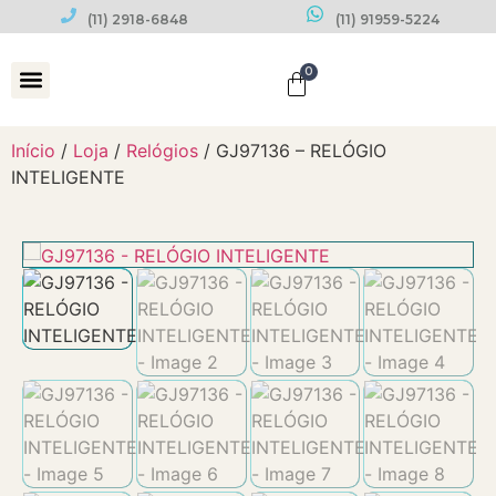
(11) 2918-6848
(11) 91959-5224
0
Datas Comemorativas
Início
/
Loja
/
Relógios
/ GJ97136 – RELÓGIO
INTELIGENTE