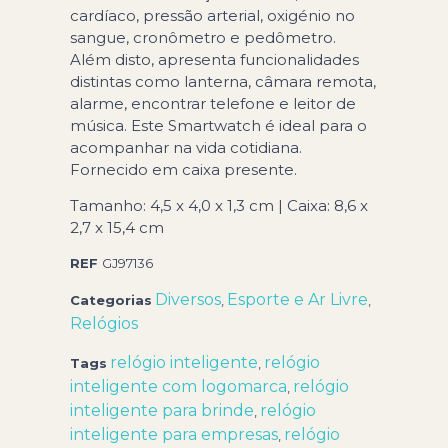
cardíaco, pressão arterial, oxigénio no
sangue, cronômetro e pedômetro.
Além disto, apresenta funcionalidades
distintas como lanterna, câmara remota,
alarme, encontrar telefone e leitor de
música. Este Smartwatch é ideal para o
acompanhar na vida cotidiana.
Fornecido em caixa presente.
Tamanho: 4,5 x 4,0 x 1,3 cm | Caixa: 8,6 x
2,7 x 15,4 cm
REF
GJ97136
Diversos
Esporte e Ar Livre
Categorias
,
,
Relógios
relógio inteligente
relógio
Tags
,
inteligente com logomarca
relógio
,
inteligente para brinde
relógio
,
inteligente para empresas
relógio
,