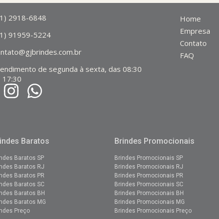
11) 2918-6848
Home
Empresa
11) 91959-5224
Contato
ontato@gjbrindes.com.br
FAQ
tendimento de segunda à sexta, das 08:30
 17:30
indes Baratos
Brindes Promocionais
indes Baratos SP
Brindes Promocionais SP
indes Baratos RJ
Brindes
Promocionais
RJ
indes Baratos PR
Brindes
Promocionais
PR
indes Baratos SC
Brindes Promocionais SC
indes Baratos BH
Brindes Promocionais BH
indes Baratos MG
Brindes Promocionais MG
indes Preço
Brindes Promocionais Preço