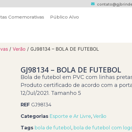
contato@gjbrinde
tas Comemorativas
Público Alvo
ivas
/
Verão
/ GJ98134 – BOLA DE FUTEBOL
GJ98134 – BOLA DE FUTEBOL
Bola de futebol em PVC com linhas pretas
Produto certificado de acordo com a port
12/Jul/2021. Tamanho 5
REF
GJ98134
Categorias
Esporte e Ar Livre
,
Verão
Tags
bola de futebol
,
bola de futebol com lo