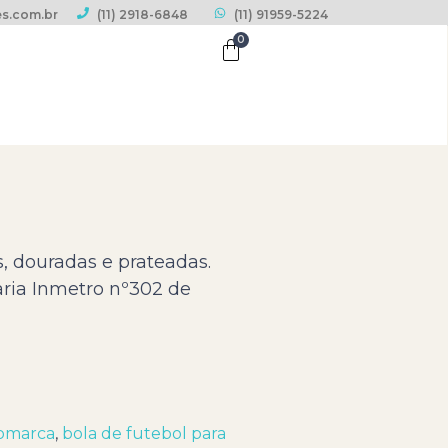
s.com.br
(11) 2918-6848
(11) 91959-5224
0
, douradas e prateadas.
aria Inmetro nº302 de
gomarca
,
bola de futebol para