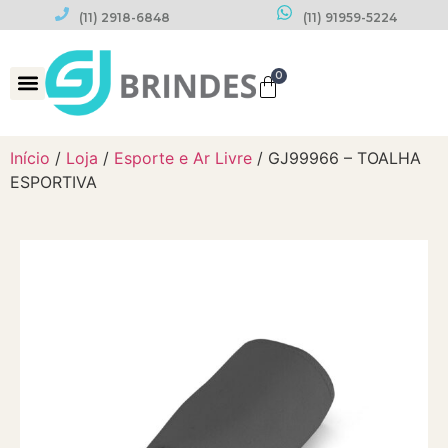
(11) 2918-6848
(11) 91959-5224
0
Datas Comemorativas
Início
/
Loja
/
Esporte e Ar Livre
/ GJ99966 – TOALHA
ESPORTIVA