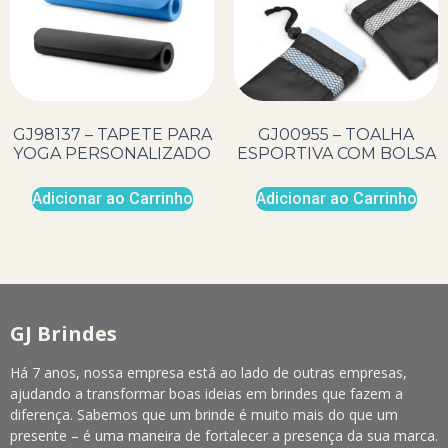
GJ98137 – TAPETE PARA
GJ00955 – TOALHA
YOGA PERSONALIZADO
ESPORTIVA COM BOLSA
Adicionar ao Carrinho
Adicionar ao Carrinho
GJ Brindes
Há 7 anos, nossa empresa está ao lado de outras empresas,
ajudando a transformar boas ideias em brindes que fazem a
diferença. Sabemos que um brinde é muito mais do que um
presente – é uma maneira de fortalecer a presença da sua marca.