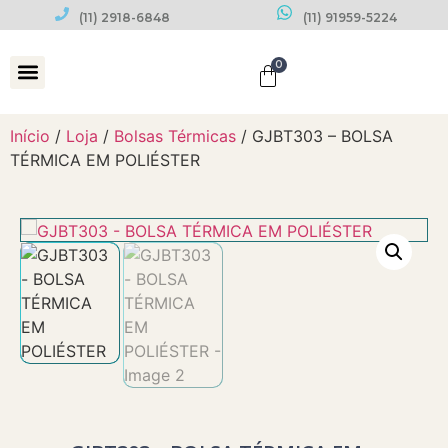
(11) 2918-6848
(11) 91959-5224
0
Datas Comemorativas
Início
/
Loja
/
Bolsas Térmicas
/ GJBT303 – BOLSA
TÉRMICA EM POLIÉSTER