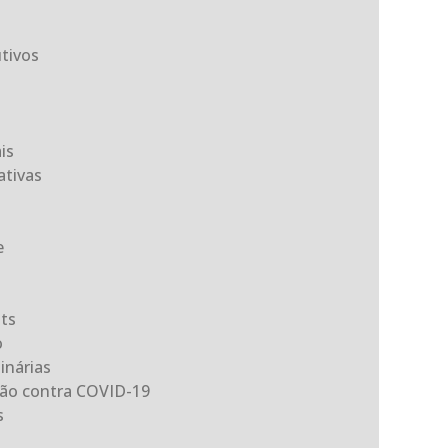
tivos
is
tivas
e
its
o
inárias
ção contra COVID-19
s