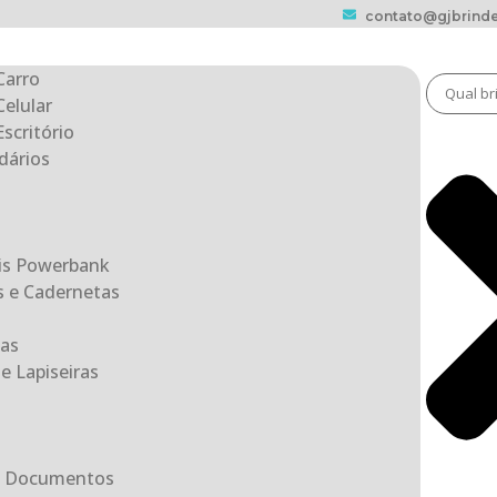
contato@gjbrinde
Carro
Celular
scritório
dários
eis Powerbank
s e Cadernetas
as
e Lapiseiras
ta Documentos