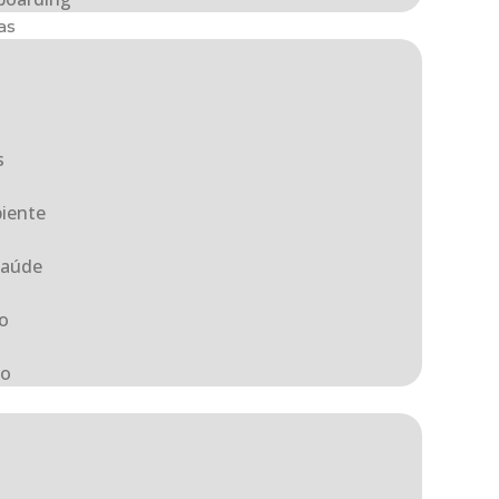
as
a
s
iente
Saúde
o
ão