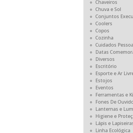
Chaveiros
Chuva e Sol
Conjuntos Execu
Coolers
Copos
Cozinha
Cuidados Pessoa
Datas Comemora
Diversos
Escritório
Esporte e Ar Livr
Estojos
Eventos
Ferramentas e K
Fones De Ouvid
Lanternas e Lum
Higiene e Prote
Lápis e Lapiseira
Linha Ecológica