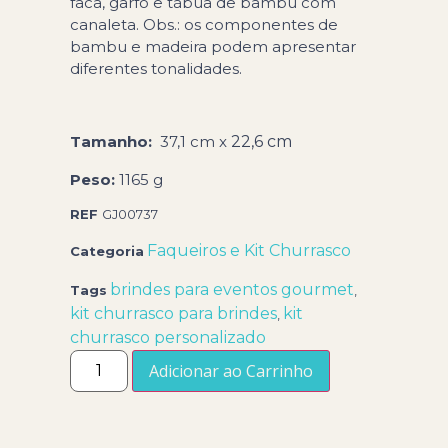
faca, garfo e tábua de bambu com
canaleta. Obs.: os componentes de
bambu e madeira podem apresentar
diferentes tonalidades.
Tamanho:
37,1 cm x
22,6 cm
Peso:
1165 g
REF
GJ00737
Faqueiros e Kit Churrasco
Categoria
brindes para eventos gourmet
Tags
,
kit churrasco para brindes
kit
,
churrasco personalizado
Adicionar ao Carrinho