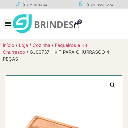
(11) 2918-6848
(11) 91959-5224
0
Datas Comemorativas
Início
/
Loja
/
Cozinha
/
Faqueiros e Kit
Churrasco
/ GJ00737 – KIT PARA CHURRASCO 4
PEÇAS