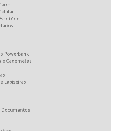
Carro
Celular
scritório
dários
eis Powerbank
s e Cadernetas
as
e Lapiseiras
ta Documentos
tivos