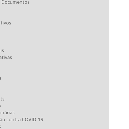
ta Documentos
tivos
is
tivas
e
its
o
inárias
ção contra COVID-19
s