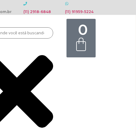
com.br
(11) 2918-6848
(11) 91959-5224
0