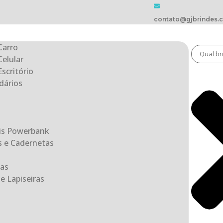
contato@gjbrindes.
Carro
Celular
scritório
dários
eis Powerbank
s e Cadernetas
as
e Lapiseiras