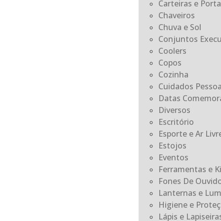
Carteiras e Por
Chaveiros
Chuva e Sol
Conjuntos Execu
Coolers
Copos
Cozinha
Cuidados Pessoa
Datas Comemora
Diversos
Escritório
Esporte e Ar Livr
Estojos
Eventos
Ferramentas e K
Fones De Ouvid
Lanternas e Lum
Higiene e Prote
Lápis e Lapiseira