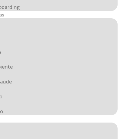
boarding
as
a
s
iente
Saúde
o
ão