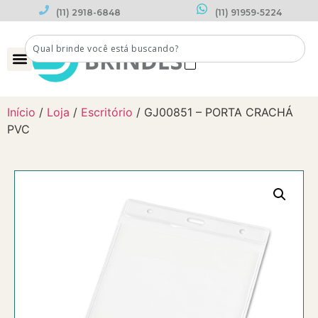
(11) 2918-6848
(11) 91959-5224
0
Início
/
Loja
/
Escritório
/ GJ00851 – PORTA CRACHÁ
PVC