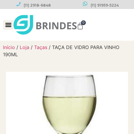
(11) 2918-6848
(11) 91959-5224
0
Datas Comemorativas
Início
/
Loja
/
Taças
/ TAÇA DE VIDRO PARA VINHO
190ML