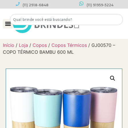
(11) 2918-6848
(11) 91959-5224
0
Início
/
Loja
/
Copos
/
Copos Térmicos
/ GJ00570 –
COPO TÉRMICO BAMBU 600 ML