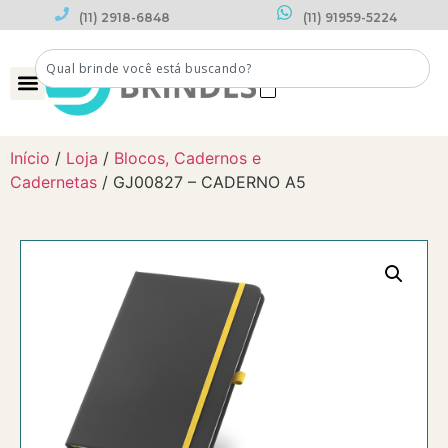
(11) 2918-6848
(11) 91959-5224
0
Início
/
Loja
/
Blocos, Cadernos e
Cadernetas
/ GJ00827 – CADERNO A5