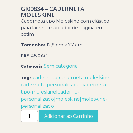
GJ00834 – CADERNETA
MOLESKINE
Caderneta tipo Moleskine com elástico
para lacre e marcador de página em
cetim.
Tamanho:
12,8 cm x 7,7 cm
REF
GJ00834
Sem categoria
Categoria
caderneta
caderneta moleskine
Tags
,
,
caderneta personalizada
caderneta-
,
tipo-moleskine|caderno-
personalizado|moleskine|moleskine-
personalizado
Adicionar ao Carrinho