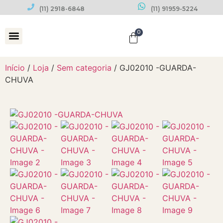
(11) 2918-6848
(11) 91959-5224
0
Datas Comemorativas
Início
/
Loja
/
Sem categoria
/ GJ02010 -GUARDA-
CHUVA