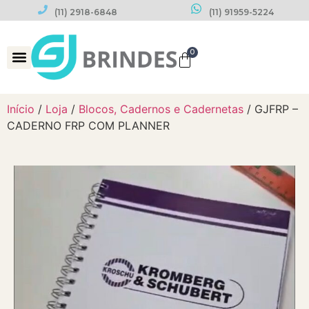
(11) 2918-6848
(11) 91959-5224
0
Datas Comemorativas
Início
/
Loja
/
Blocos, Cadernos e Cadernetas
/ GJFRP –
CADERNO FRP COM PLANNER